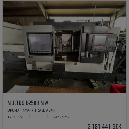
MULTUS B250II MW
OKUMA - SVARV-FRÄSMASKIN
TYSKLAND
2022
2.326 tim.
2 181 441 SEK