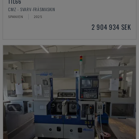
TTL66
CMZ - SVARV-FRÄSMASKIN
SPANIEN
2025
2 904 934 SEK