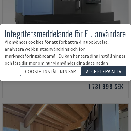
Integritetsmeddelande för EU-användare
Vi använder cookies för att förbättra din upplevelse,
analysera webbplatsanvändning och för
marknadsföringsändamål. Du kan hantera dina inställningar
PUMA 2600Y II
och lära dig mer om hur vi använder dina data nedan.
DN SOLUTIONS - SVARV-FRÄSMASKIN
COOKIE-INSTÄLLNINGAR
ACCEPTERA ALLA
PORTUGAL
2024
1 731 998 SEK