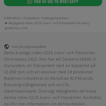
HÖR AV DIG PÅ WHATSAPP
GINDUMAC
Produkter
Verktygsmaskiner
➤ Begagnad Index G220 svarv- och fräsmaskin till salu |
gindumac.com
Visa på originalspråket
Detta 6-axliga Index G220 svarv- och fräscenter
tillverkades 2022. Den har ett Siemens S840D sl-
styrsystem, en frässpindel med en kapacitet på
12.000 rpm och en revolver med 18 positioner.
Maskinen inkluderar en Renishaw RLP40-prob,
Breuning stångmatare och en LTA-
oljedimavskiljare. Överväg möjligheten att köpa
denna Index G220 svarv- och fräscenter. Kontakta
oss för mer information om denna maskin.