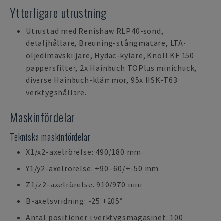
Ytterligare utrustning
Utrustad med Renishaw RLP40-sond,
detaljhållare, Breuning-stångmatare, LTA-
oljedimavskiljare, Hydac-kylare, Knoll KF 150
pappersfilter, 2x Hainbuch TOPlus minichuck,
diverse Hainbuch-klämmor, 95x HSK-T63
verktygshållare.
Maskinfördelar
Tekniska maskinfördelar
X1/x2-axelrörelse: 490/180 mm
Y1/y2-axelrörelse: +90 -60/+-50 mm
Z1/z2-axelrörelse: 910/970 mm
B-axelsvridning: -25 +205°
Antal positioner i verktygsmagasinet: 100