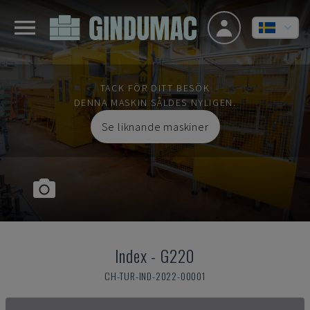
TACK FÖR DITT BESÖK
DENNA MASKIN SÅLDES NYLIGEN.
Se liknande maskiner
Index
-
G220
CH-TUR-IND-2022-00001