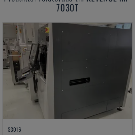
7030T
S3016