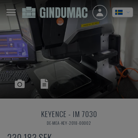
KEYENCE
-
IM 7030
DE-MEA-KEY-2018-00002
230 183 SEK