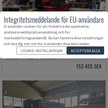
Integritetsmeddelande för EU-användare
Vi använder cookies för att förbättra din upplevelse,
analysera webbplatsanvändning och för
marknadsföringsändamål. Du kan hantera dina inställningar
och lära dig mer om hur vi använder dina data nedan.
LC-2415ΑIII
COOKIE-INSTÄLLNINGAR
ACCEPTERA ALLA
AMADA - CO2-LASERSKÄRMASKIN
SCHWEIZ
2000
23.000 tim.
153 455 SEK