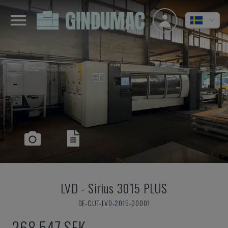
LVD
-
Sirius 3015 PLUS
DE-CUT-LVD-2015-00001
268 547 SEK