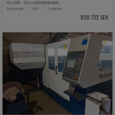
SEI LASER - CO2-LASERSKÄRMASKIN
SLOVAKIEN
2022
1.288 tim.
920 732 SEK