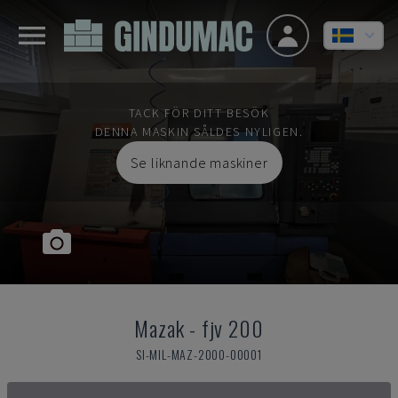
TACK FÖR DITT BESÖK
DENNA MASKIN SÅLDES NYLIGEN.
Se liknande maskiner
Mazak
-
fjv 200
SI-MIL-MAZ-2000-00001