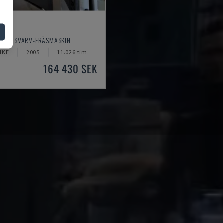
0YB
EIKI - SVARV-FRÄSMASKIN
IKE
2005
11.026 tim.
164 430 SEK