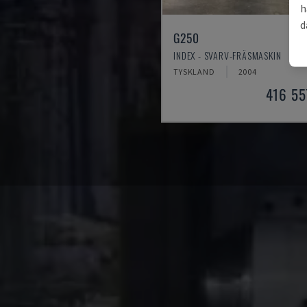
h
d
G250
INDEX - SVARV-FRÄSMASKIN
TYSKLAND
2004
416 55