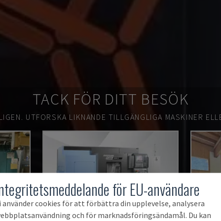
TACK FÖR DITT BESÖK
LIGEN.
UTFORSKA LIKNANDE TILLGÄNGLIGA MASKINER ELL
Integritetsmeddelande för EU-användare
i använder cookies för att förbättra din upplevelse, analysera
ebbplatsanvändning och för marknadsföringsändamål. Du kan