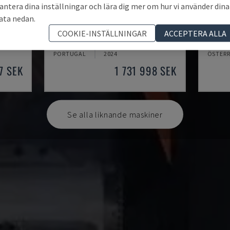
antera dina inställningar och lära dig mer om hur vi använder dina
ata nedan.
PUMA 2600Y II
ZT150
COOKIE-INSTÄLLNINGAR
ACCEPTERA ALLA
DN SOLUTIONS - SVARV-FRÄSMASKIN
MORI S
PORTUGAL
2024
ÖSTERR
7 SEK
1 731 998 SEK
Se alla liknande maskiner