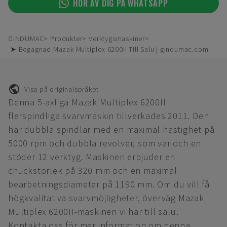
HÖR AV DIG PÅ WHATSAPP
GINDUMAC
Produkter
Verktygsmaskiner
➤ Begagnad Mazak Multiplex 6200II Till Salu | gindumac.com
Visa på originalspråket
Denna 5-axliga Mazak Multiplex 6200II
flerspindliga svarvmaskin tillverkades 2011. Den
har dubbla spindlar med en maximal hastighet på
5000 rpm och dubbla revolver, som var och en
stöder 12 verktyg. Maskinen erbjuder en
chuckstorlek på 320 mm och en maximal
bearbetningsdiameter på 1190 mm. Om du vill få
högkvalitativa svarvmöjligheter, överväg Mazak
Multiplex 6200II-maskinen vi har till salu.
Kontakta oss för mer information om denna