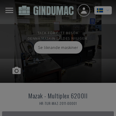
TACK FÖR DITT BESÖK
DENNA MASKIN SÅLDES NYLIGEN.
Se liknande maskiner
Mazak
-
Multiplex 6200II
HR-TUR-MAZ-2011-00001