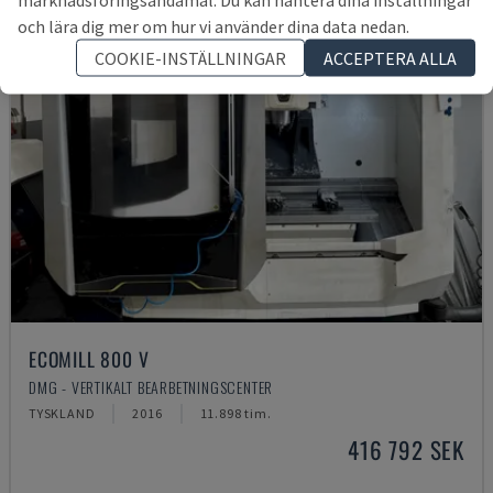
och lära dig mer om hur vi använder dina data nedan.
COOKIE-INSTÄLLNINGAR
ACCEPTERA ALLA
ECOMILL 800 V
DMG - VERTIKALT BEARBETNINGSCENTER
TYSKLAND
2016
11.898 tim.
416 792 SEK