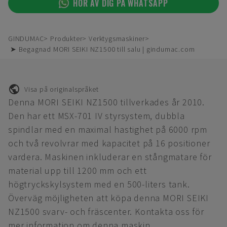
HÖR AV DIG PÅ WHATSAPP
GINDUMAC
Produkter
Verktygsmaskiner
➤ Begagnad MORI SEIKI NZ1500 till salu | gindumac.com
Visa på originalspråket
Denna MORI SEIKI NZ1500 tillverkades år 2010.
Den har ett MSX-701 IV styrsystem, dubbla
spindlar med en maximal hastighet på 6000 rpm
och två revolvrar med kapacitet på 16 positioner
vardera. Maskinen inkluderar en stångmatare för
material upp till 1200 mm och ett
högtryckskylsystem med en 500-liters tank.
Överväg möjligheten att köpa denna MORI SEIKI
NZ1500 svarv- och fräscenter. Kontakta oss för
mer information om denna maskin.