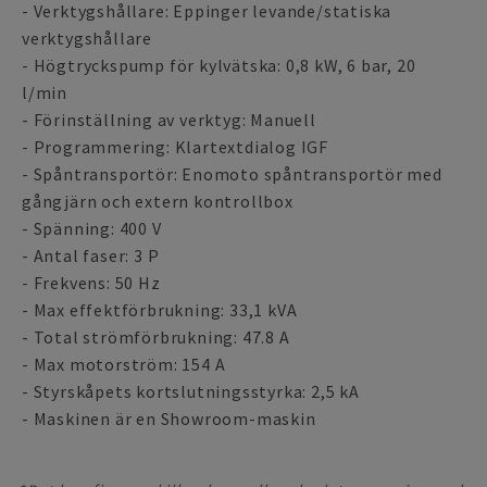
- Verktygshållare: Eppinger levande/statiska
verktygshållare
- Högtryckspump för kylvätska: 0,8 kW, 6 bar, 20
l/min
- Förinställning av verktyg: Manuell
- Programmering: Klartextdialog IGF
- Spåntransportör: Enomoto spåntransportör med
gångjärn och extern kontrollbox
- Spänning: 400 V
- Antal faser: 3 P
- Frekvens: 50 Hz
- Max effektförbrukning: 33,1 kVA
- Total strömförbrukning: 47.8 A
- Max motorström: 154 A
- Styrskåpets kortslutningsstyrka: 2,5 kA
- Maskinen är en Showroom-maskin