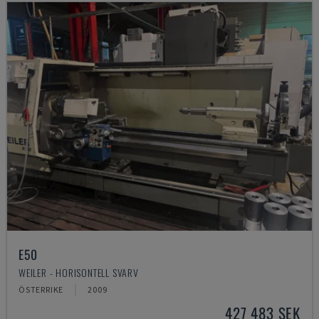
E50
WEILER - HORISONTELL SVARV
ÖSTERRIKE
2009
427 483 SEK