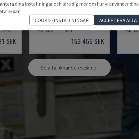
antera dina inställningar och lära dig mer om hur vi använder dina
ata nedan.
EMCOMAT 200X1000
TH 461
COOKIE-INSTÄLLNINGAR
ACCEPTERA ALLA
EMCO - HORISONTELL SVARV
OPTIMUM
16 tim.
TYSKLAND
2001
TYSKLA
21 SEK
153 455 SEK
Se alla liknande maskiner