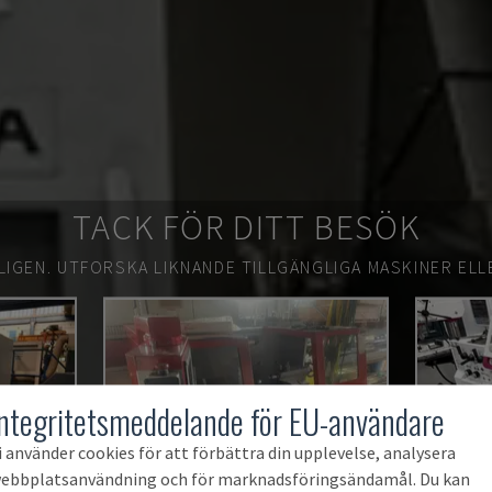
TACK FÖR DITT BESÖK
LIGEN.
UTFORSKA LIKNANDE TILLGÄNGLIGA MASKINER ELL
Integritetsmeddelande för EU-användare
i använder cookies för att förbättra din upplevelse, analysera
ebbplatsanvändning och för marknadsföringsändamål. Du kan