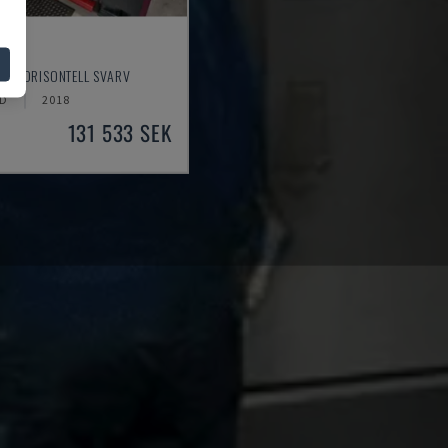
0
 - HORISONTELL SVARV
ND
2018
131 533 SEK