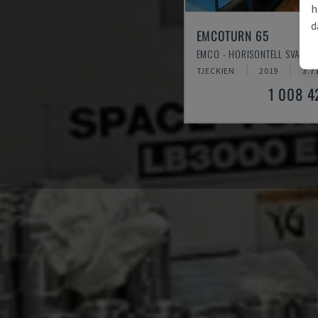
h
d
EMCOTURN 65
EMCO - HORISONTELL SVARV
TJECKIEN
2019
3.7
1 008 4