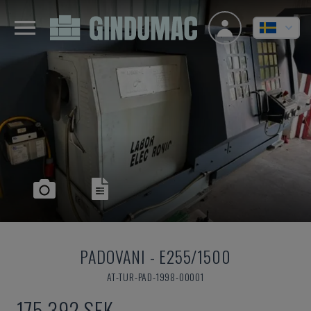
PADOVANI
-
E255/1500
AT-TUR-PAD-1998-00001
175 392 SEK