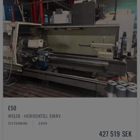
E50
WEILER - HORISONTELL SVARV
ÖSTERRIKE
2009
427 519 SEK