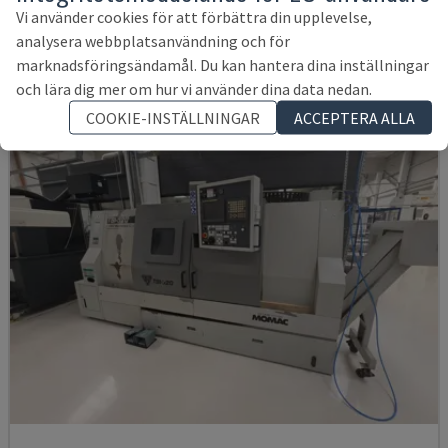
TYSKLAND
2018
Vi använder cookies för att förbättra din upplevelse,
131 544 SEK
analysera webbplatsanvändning och för
marknadsföringsändamål. Du kan hantera dina inställningar
och lära dig mer om hur vi använder dina data nedan.
COOKIE-INSTÄLLNINGAR
ACCEPTERA ALLA