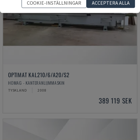
COOKIE-INSTÄLLNINGAR
ACCEPTERA ALLA
OPTIMAT KAL210/6/A20/S2
HOMAG - KANTERANLIJMMASKIN
TYSKLAND
2008
389 119 SEK