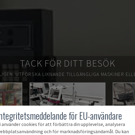
TACK FÖR DITT BESÖK
LIGEN.
UTFORSKA LIKNANDE TILLGÄNGLIGA MASKINER ELL
Integritetsmeddelande för EU-användare
i använder cookies för att förbättra din upplevelse, analysera
ebbplatsanvändning och för marknadsföringsändamål. Du kan