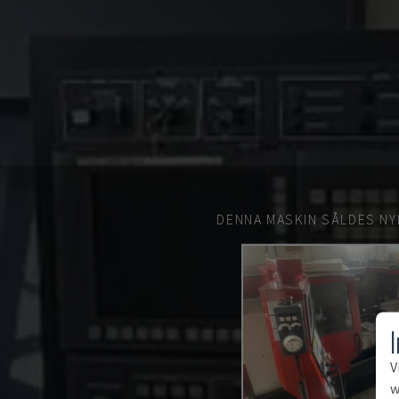
DENNA MASKIN SÅLDES NY
V
w