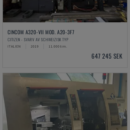
CINCOM A320-VII MOD. A20-3F7
CITIZEN - SVARV AV SCHWEIZISK TYP
ITALIEN
2019
11.000 tim.
647 245 SEK