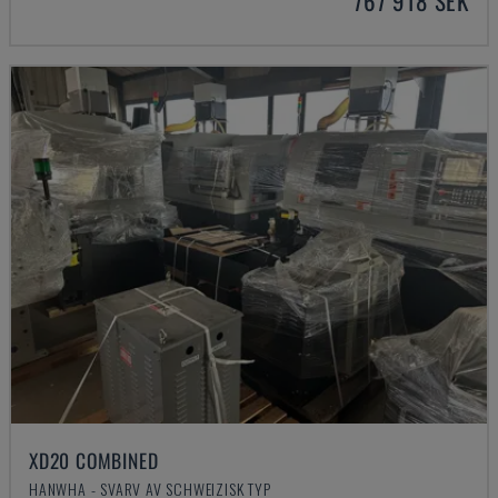
767 918 SEK
XD20 COMBINED
HANWHA - SVARV AV SCHWEIZISK TYP