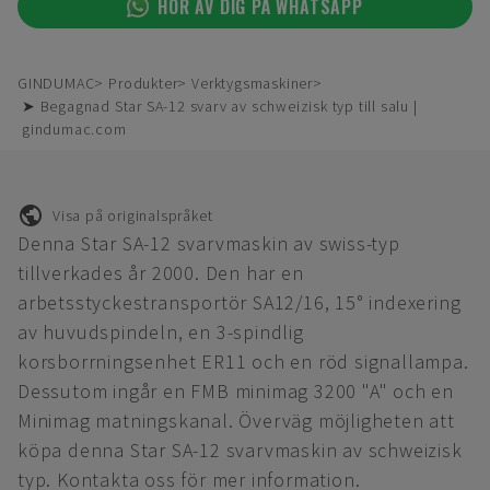
HÖR AV DIG PÅ WHATSAPP
GINDUMAC
Produkter
Verktygsmaskiner
➤ Begagnad Star SA-12 svarv av schweizisk typ till salu |
gindumac.com
Visa på originalspråket
Denna Star SA-12 svarvmaskin av swiss-typ
tillverkades år 2000. Den har en
arbetsstyckestransportör SA12/16, 15° indexering
av huvudspindeln, en 3-spindlig
korsborrningsenhet ER11 och en röd signallampa.
Dessutom ingår en FMB minimag 3200 "A" och en
Minimag matningskanal. Överväg möjligheten att
köpa denna Star SA-12 svarvmaskin av schweizisk
typ. Kontakta oss för mer information.