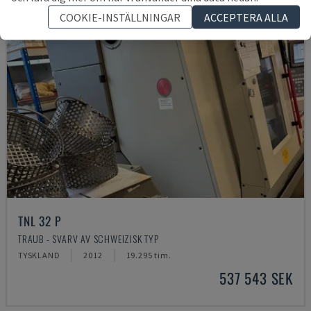
COOKIE-INSTÄLLNINGAR
ACCEPTERA ALLA
TNL 32 P
TRAUB - SVARV AV SCHWEIZISK TYP
TYSKLAND
2012
19.295 tim.
537 543 SEK