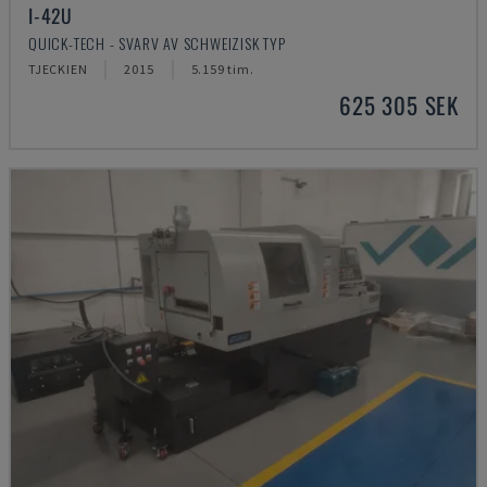
I-42U
QUICK-TECH - SVARV AV SCHWEIZISK TYP
TJECKIEN
2015
5.159 tim.
625 305 SEK