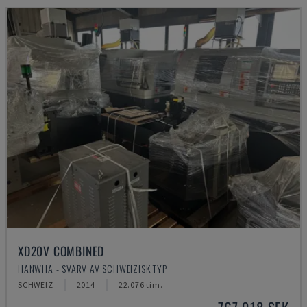
XD20V COMBINED
HANWHA - SVARV AV SCHWEIZISK TYP
SCHWEIZ
2014
22.076 tim.