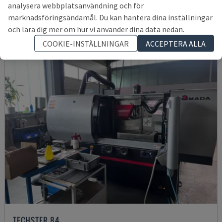
analysera webbplatsanvändning och för
230 183 SEK
marknadsföringsändamål. Du kan hantera dina inställningar
och lära dig mer om hur vi använder dina data nedan.
COOKIE-INSTÄLLNINGAR
ACCEPTERA ALLA
TECHSTER 84