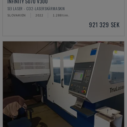
INFINITY 5070 V300
SEI LASER - CO2-LASERSKÄRMASKIN
SLOVAKIEN
2022
1.288 tim.
921 329 SEK