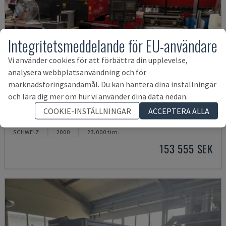
Integritetsmeddelande för EU-användare
Vi använder cookies för att förbättra din upplevelse,
analysera webbplatsanvändning och för
marknadsföringsändamål. Du kan hantera dina inställningar
och lära dig mer om hur vi använder dina data nedan.
LC-2415ΑIII
COOKIE-INSTÄLLNINGAR
ACCEPTERA ALLA
AMADA - CO2-LASERSKÄRMASKIN
SCHWEIZ
2000
23.000 tim.
153 555 SEK