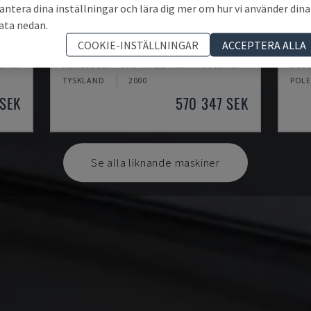
antera dina inställningar och lära dig mer om hur vi använder dina
ata nedan.
K2-A
ROV
COOKIE-INSTÄLLNINGAR
ACCEPTERA ALLA
ENTER
HUNDEGGER - CNC-TRÄBEARBETNINGSCENTER
BIES
TYSKLAND
2000
POL
 SEK
570 347 SEK
Se alla liknande maskiner