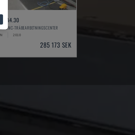
ER A4.30
SE - CNC-TRÄBEARBETNINGSCENTER
EN
2010
285 173 SEK