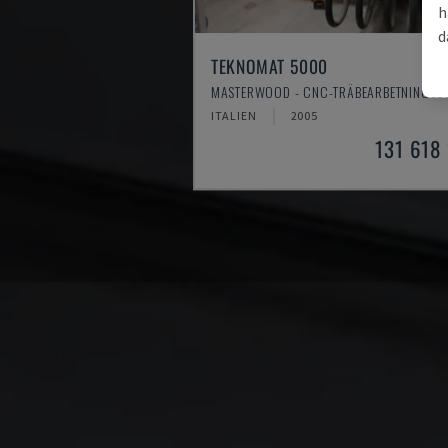
h
d
TEKNOMAT 5000
MASTERWOOD - CNC-TRÄBEARBETNINGSC
ITALIEN
2005
131 618