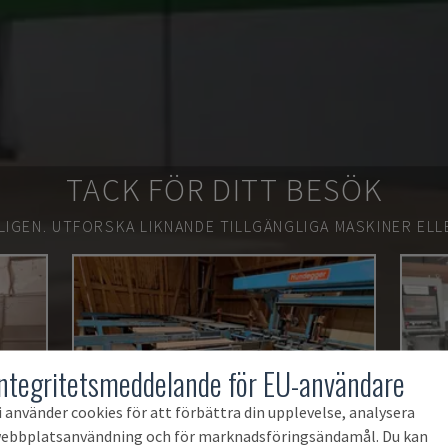
TACK FÖR DITT BESÖK
LIGEN.
UTFORSKA LIKNANDE TILLGÄNGLIGA MASKINER ELL
Integritetsmeddelande för EU-användare
i använder cookies för att förbättra din upplevelse, analysera
ebbplatsanvändning och för marknadsföringsändamål. Du kan