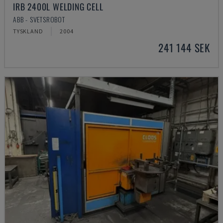
IRB 2400L WELDING CELL
ABB - SVETSROBOT
TYSKLAND
2004
241 144 SEK