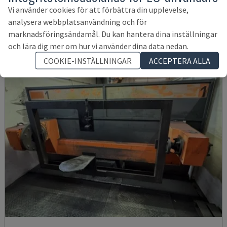
TYSKLAND
2025
Vi använder cookies för att förbättra din upplevelse,
646 705 SEK
analysera webbplatsanvändning och för
marknadsföringsändamål. Du kan hantera dina inställningar
och lära dig mer om hur vi använder dina data nedan.
COOKIE-INSTÄLLNINGAR
ACCEPTERA ALLA