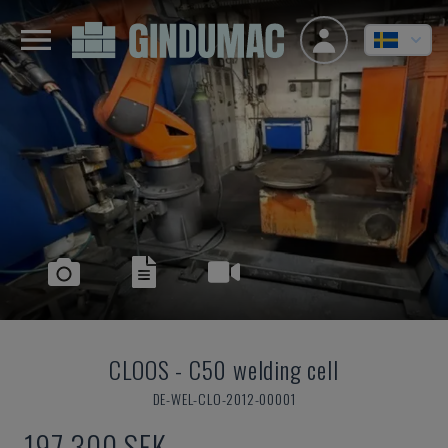
CLOOS
-
C50 welding cell
DE-WEL-CLO-2012-00001
197 300 SEK