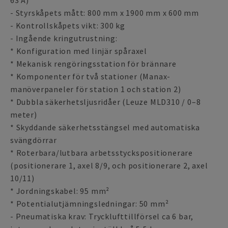
63 A)
- Styrskåpets mått: 800 mm x 1900 mm x 600 mm
- Kontrollskåpets vikt: 300 kg
- Ingående kringutrustning:
* Konfiguration med linjär spåraxel
* Mekanisk rengöringsstation för brännare
* Komponenter för två stationer (Manax-
manöverpaneler för station 1 och station 2)
* Dubbla säkerhetsljusridåer (Leuze MLD310 / 0–8
meter)
* Skyddande säkerhetsstängsel med automatiska
svängdörrar
* Roterbara/lutbara arbetsstyckspositionerare
(positionerare 1, axel 8/9, och positionerare 2, axel
10/11)
* Jordningskabel: 95 mm²
* Potentialutjämningsledningar: 50 mm²
- Pneumatiska krav: Trycklufttillförsel ca 6 bar,