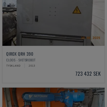
QIROX QRH 390
CLOOS - SVETSROBOT
TYSKLAND
2013
723 432 SEK