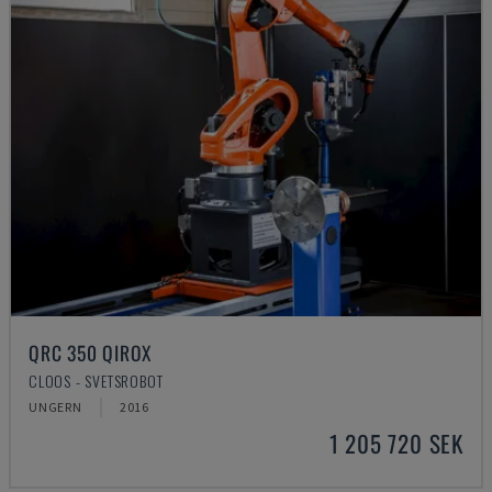
QRC 350 QIROX
CLOOS - SVETSROBOT
UNGERN
2016
1 205 720 SEK