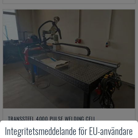
TRANSSTEEL 4000 PULSE WELDING CELL
FRONIUS - SVETSROBOT
Integritetsmeddelande för EU-användare
TYSKLAND
2025