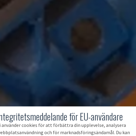
Integritetsmeddelande för EU-användare
i använder cookies för att förbättra din upplevelse, analysera
ebbplatsanvändning och för marknadsföringsändamål. Du kan