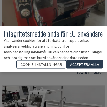
Integritetsmeddelande för EU-användare
Vi använder cookies för att förbättra din upplevelse,
analysera webbplatsanvändning och för
EMCOMAT 200X1000
marknadsföringsändamål. Du kan hantera dina inställningar
och lära dig mer om hur vi använder dina data nedan.
EMCO - HORISONTELL SVARV
TYSKLAND
2001
COOKIE-INSTÄLLNINGAR
ACCEPTERA ALLA
153 611 SEK