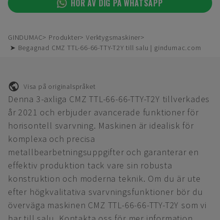
HÖR AV DIG PÅ WHATSAPP
GINDUMAC
Produkter
Verktygsmaskiner
➤ Begagnad CMZ TTL-66-66-TTY-T2Y till salu | gindumac.com
Visa på originalspråket
Denna 3-axliga CMZ TTL-66-66-TTY-T2Y tillverkades
år 2021 och erbjuder avancerade funktioner för
horisontell svarvning. Maskinen är idealisk för
komplexa och precisa
metallbearbetningsuppgifter och garanterar en
effektiv produktion tack vare sin robusta
konstruktion och moderna teknik. Om du är ute
efter högkvalitativa svarvningsfunktioner bör du
överväga maskinen CMZ TTL-66-66-TTY-T2Y som vi
har till salu. Kontakta oss för mer information.