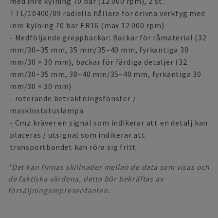
med inre kylning 70 bar (12 000 rpm), 2 st.
TTL/10400/09 radiella hållare för drivna verktyg med
inre kylning 70 bar ER16 (max 12 000 rpm)
- Medföljande greppbackar: Backar för råmaterial (32
mm/30–35 mm, 35 mm/35–40 mm, fyrkantiga 30
mm/30 × 30 mm), backar för färdiga detaljer (32
mm/30–35 mm, 38–40 mm/35–40 mm, fyrkantiga 30
mm/30 × 30 mm)
- roterande betraktningsfönster /
maskinstatuslampa
- Cmz kräver en signal som indikerar att en detalj kan
placeras / utsignal som indikerar att
transportbandet kan röra sig fritt
*Det kan finnas skillnader mellan de data som visas och
de faktiska värdena, detta bör bekräftas av
försäljningsrepresentanten.