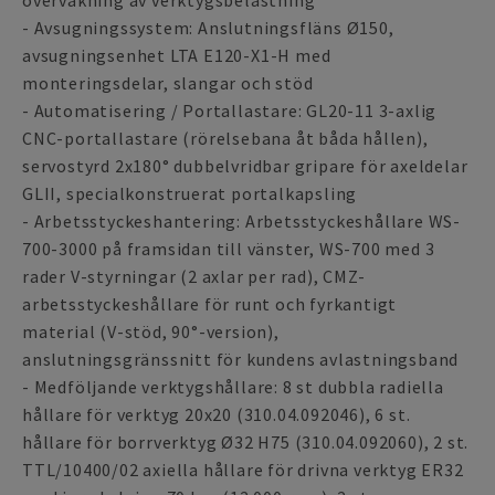
övervakning av verktygsbelastning
- Avsugningssystem: Anslutningsfläns Ø150,
avsugningsenhet LTA E120-X1-H med
monteringsdelar, slangar och stöd
- Automatisering / Portallastare: GL20-11 3-axlig
CNC-portallastare (rörelsebana åt båda hållen),
servostyrd 2x180° dubbelvridbar gripare för axeldelar
GLII, specialkonstruerat portalkapsling
- Arbetsstyckeshantering: Arbetsstyckeshållare WS-
700-3000 på framsidan till vänster, WS-700 med 3
rader V-styrningar (2 axlar per rad), CMZ-
arbetsstyckeshållare för runt och fyrkantigt
material (V-stöd, 90°-version),
anslutningsgränssnitt för kundens avlastningsband
- Medföljande verktygshållare: 8 st dubbla radiella
hållare för verktyg 20x20 (310.04.092046), 6 st.
hållare för borrverktyg Ø32 H75 (310.04.092060), 2 st.
TTL/10400/02 axiella hållare för drivna verktyg ER32