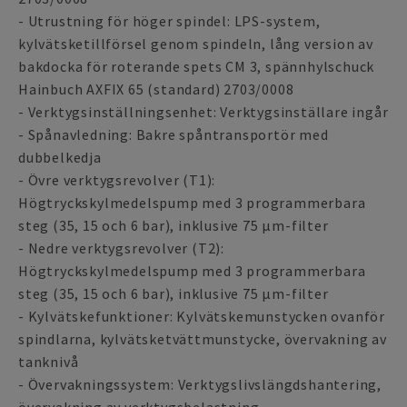
- Utrustning för höger spindel: LPS-system,
kylvätsketillförsel genom spindeln, lång version av
bakdocka för roterande spets CM 3, spännhylschuck
Hainbuch AXFIX 65 (standard) 2703/0008
- Verktygsinställningsenhet: Verktygsinställare ingår
- Spånavledning: Bakre spåntransportör med
dubbelkedja
- Övre verktygsrevolver (T1):
Högtryckskylmedelspump med 3 programmerbara
steg (35, 15 och 6 bar), inklusive 75 µm-filter
- Nedre verktygsrevolver (T2):
Högtryckskylmedelspump med 3 programmerbara
steg (35, 15 och 6 bar), inklusive 75 µm-filter
- Kylvätskefunktioner: Kylvätskemunstycken ovanför
spindlarna, kylvätsketvättmunstycke, övervakning av
tanknivå
- Övervakningssystem: Verktygslivslängdshantering,