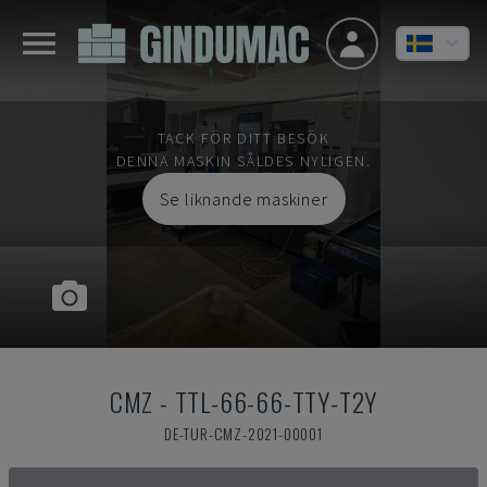
TACK FÖR DITT BESÖK
DENNA MASKIN SÅLDES NYLIGEN.
Se liknande maskiner
CMZ
-
TTL-66-66-TTY-T2Y
DE-TUR-CMZ-2021-00001