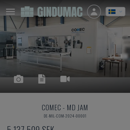
COMEC
-
MD JAM
DE-MIL-COM-2024-00001
5 137 509 SEK