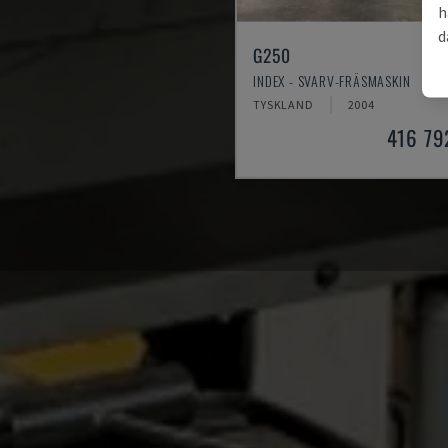
h
d
G250
INDEX - SVARV-FRÄSMASKIN
TYSKLAND
2004
416 79