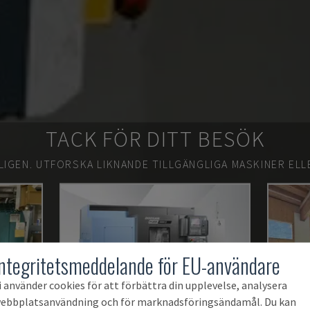
TACK FÖR DITT BESÖK
LIGEN.
UTFORSKA LIKNANDE TILLGÄNGLIGA MASKINER ELL
Integritetsmeddelande för EU-användare
i använder cookies för att förbättra din upplevelse, analysera
ebbplatsanvändning och för marknadsföringsändamål. Du kan