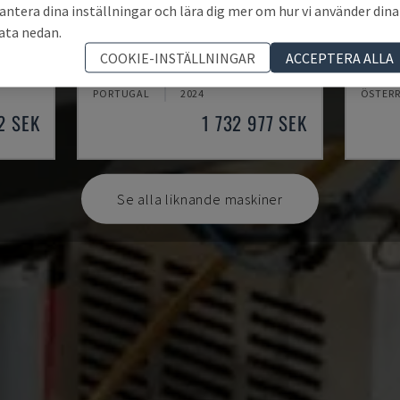
antera dina inställningar och lära dig mer om hur vi använder dina
ata nedan.
PUMA 2600Y II
ZT150
COOKIE-INSTÄLLNINGAR
ACCEPTERA ALLA
DN SOLUTIONS - SVARV-FRÄSMASKIN
MORI S
PORTUGAL
2024
ÖSTERR
2 SEK
1 732 977 SEK
Se alla liknande maskiner