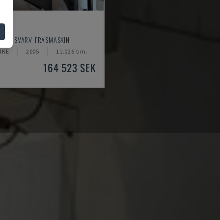
0YB
EIKI - SVARV-FRÄSMASKIN
IKE
2005
11.026 tim.
164 523 SEK