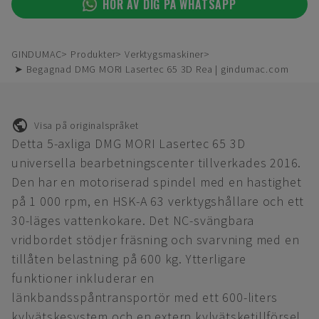
HÖR AV DIG PÅ WHATSAPP
GINDUMAC
Produkter
Verktygsmaskiner
➤ Begagnad DMG MORI Lasertec 65 3D Rea | gindumac.com
Visa på originalspråket
Detta 5-axliga DMG MORI Lasertec 65 3D
universella bearbetningscenter tillverkades 2016.
Den har en motoriserad spindel med en hastighet
på 1 000 rpm, en HSK-A 63 verktygshållare och ett
30-läges vattenkokare. Det NC-svängbara
vridbordet stödjer fräsning och svarvning med en
tillåten belastning på 600 kg. Ytterligare
funktioner inkluderar en
länkbandsspåntransportör med ett 600-liters
kylvätskesystem och en extern kylvätsketillförsel.