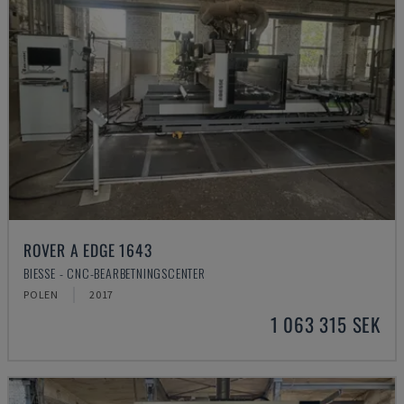
ROVER A EDGE 1643
BIESSE - CNC-BEARBETNINGSCENTER
POLEN
2017
1 063 315 SEK