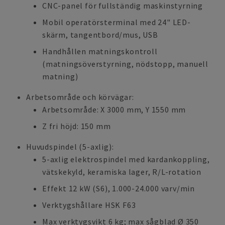
CNC-panel för fullständig maskinstyrning
Mobil operatörsterminal med 24" LED-
skärm, tangentbord/mus, USB
Handhållen matningskontroll
(matningsöverstyrning, nödstopp, manuell
matning)
Arbetsområde och körvägar:
Arbetsområde: X 3000 mm, Y 1550 mm
Z fri höjd: 150 mm
Huvudspindel (5-axlig):
5-axlig elektrospindel med kardankoppling,
vätskekyld, keramiska lager, R/L-rotation
Effekt 12 kW (S6), 1.000-24.000 varv/min
Verktygshållare HSK F63
Max verktygsvikt 6 kg; max sågblad Ø 350