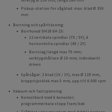
verktyg Ø 250 mm, längd 280 mm
Pickup-station för sågblad: max. blad Ø 350
mm
Borrning och spårfräsning:
Borrhuvud DH18 6H 2S:
12 vertikala spindlar (7X / 5Y), 6
horisontella spindlar (4X / 2Y)
Borrslag/längd max 70 mm;
verktygshållare Ø 10 mm; individuellt
driven
Spårsågar: 2 blad (1X / 1Y), max Ø 120 mm,
kroppstjocklek max 5 mm, upp till 6.000 rpm
Vakuum och fastspänning:
Konsolbord med 6 konsoler;
programmerbara stopp fram/bak
Trådlöst vakuumsystem med dubbla kretsar;