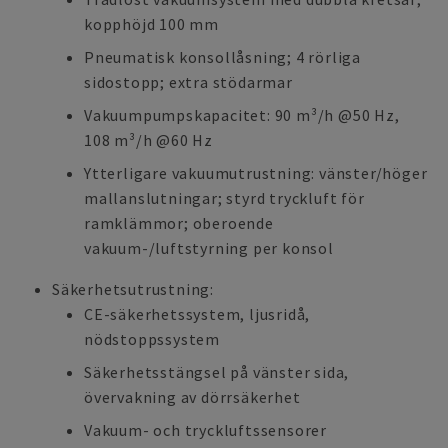
kopphöjd 100 mm
Pneumatisk konsollåsning; 4 rörliga
sidostopp; extra stödarmar
Vakuumpumpskapacitet: 90 m³/h @50 Hz,
108 m³/h @60 Hz
Ytterligare vakuumutrustning: vänster/höger
mallanslutningar; styrd tryckluft för
ramklämmor; oberoende
vakuum-/luftstyrning per konsol
Säkerhetsutrustning:
CE-säkerhetssystem, ljusridå,
nödstoppssystem
Säkerhetsstängsel på vänster sida,
övervakning av dörrsäkerhet
Vakuum- och tryckluftssensorer