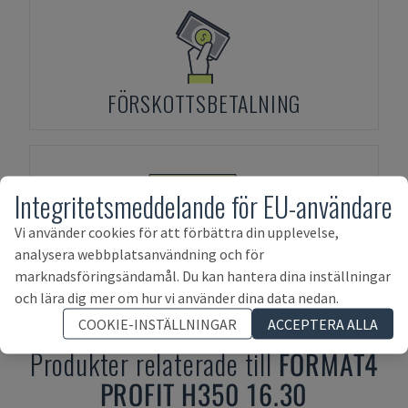
FÖRSKOTTSBETALNING
Integritetsmeddelande för EU-användare
Vi använder cookies för att förbättra din upplevelse,
analysera webbplatsanvändning och för
FINANSIERING AV TILLGÅNGAR
marknadsföringsändamål. Du kan hantera dina inställningar
och lära dig mer om hur vi använder dina data nedan.
COOKIE-INSTÄLLNINGAR
ACCEPTERA ALLA
Produkter relaterade till
FORMAT4
PROFIT H350 16.30