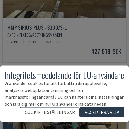
HMP SIRIUS PLUS -3000/3-L1
PARS - PLÅTBEARBETNINGSMASKIN
POLEN
2015
2.677 tim.
427 519 SEK
Integritetsmeddelande för EU-användare
Vi använder cookies för att förbättra din upplevelse,
analysera webbplatsanvändning och för
marknadsföringsändamål. Du kan hantera dina inställningar
och lära dig mer om hur vi använder dina data nedan.
COOKIE-INSTÄLLNINGAR
ACCEPTERA ALLA