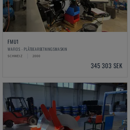
FMU1
WAFIOS - PLÅTBEARBETNINGSMASKIN
SCHWEIZ
2000
345 303 SEK