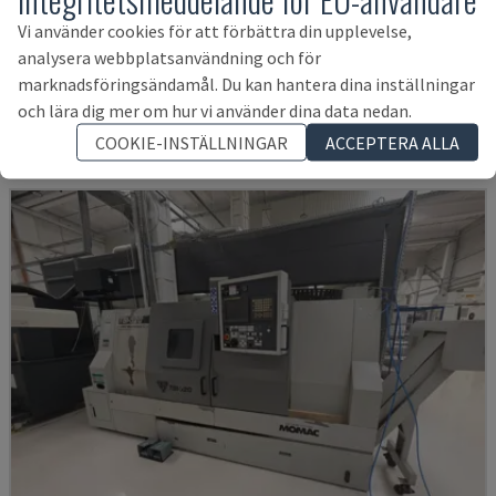
Vi använder cookies för att förbättra din upplevelse,
TH 4610
analysera webbplatsanvändning och för
OPTIMUM - HORISONTELL SVARV
marknadsföringsändamål. Du kan hantera dina inställningar
TYSKLAND
2018
och lära dig mer om hur vi använder dina data nedan.
131 533 SEK
COOKIE-INSTÄLLNINGAR
ACCEPTERA ALLA