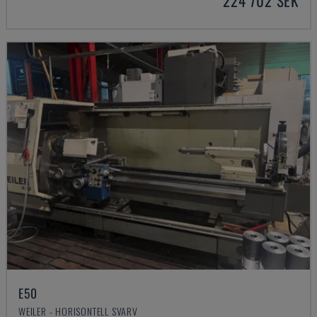
224 702 SEK
E50
WEILER - HORISONTELL SVARV