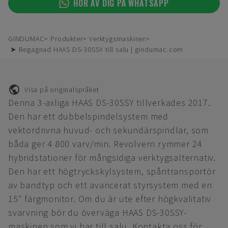
HÖR AV DIG PÅ WHATSAPP
GINDUMAC
Produkter
Verktygsmaskiner
➤ Begagnad HAAS DS-30SSY till salu | gindumac.com
Visa på originalspråket
Denna 3-axliga HAAS DS-30SSY tillverkades 2017.
Den har ett dubbelspindelsystem med
vektordrivna huvud- och sekundärspindlar, som
båda ger 4 800 varv/min. Revolvern rymmer 24
hybridstationer för mångsidiga verktygsalternativ.
Den har ett högtryckskylsystem, spåntransportör
av bandtyp och ett avancerat styrsystem med en
15" färgmonitor. Om du är ute efter högkvalitativ
svarvning bör du överväga HAAS DS-30SSY-
maskinen som vi har till salu. Kontakta oss för