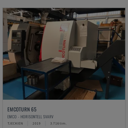
EMCOTURN 65
EMCO - HORISONTELL SVARV
TJECKIEN
2019
3.716 tim.