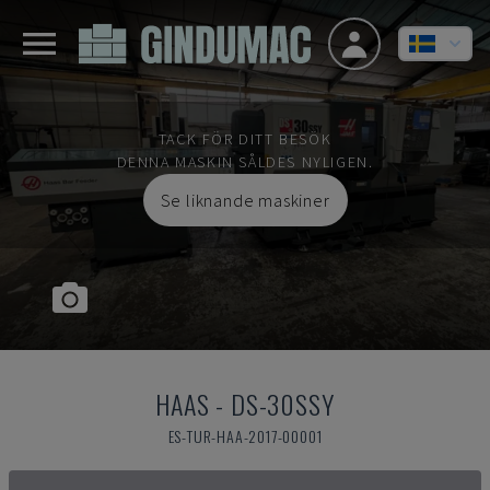
TACK FÖR DITT BESÖK
DENNA MASKIN SÅLDES NYLIGEN.
Se liknande maskiner
HAAS
-
DS-30SSY
ES-TUR-HAA-2017-00001