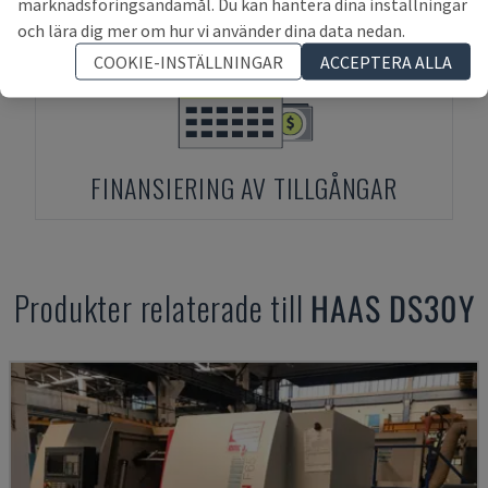
marknadsföringsändamål. Du kan hantera dina inställningar
och lära dig mer om hur vi använder dina data nedan.
COOKIE-INSTÄLLNINGAR
ACCEPTERA ALLA
FINANSIERING AV TILLGÅNGAR
Produkter relaterade till
HAAS
DS30Y