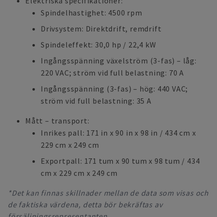
Elektriska specifikationer:
Spindelhastighet: 4500 rpm
Drivsystem: Direktdrift, remdrift
Spindeleffekt: 30,0 hp / 22,4 kW
Ingångsspänning växelström (3-fas) – låg:
220 VAC; ström vid full belastning: 70 A
Ingångsspänning (3-fas) – hög: 440 VAC;
ström vid full belastning: 35 A
Mått – transport:
Inrikes pall: 171 in x 90 in x 98 in / 434 cm x
229 cm x 249 cm
Exportpall: 171 tum x 90 tum x 98 tum / 434
cm x 229 cm x 249 cm
*Det kan finnas skillnader mellan de data som visas och
de faktiska värdena, detta bör bekräftas av
försäljningsrepresentanten.