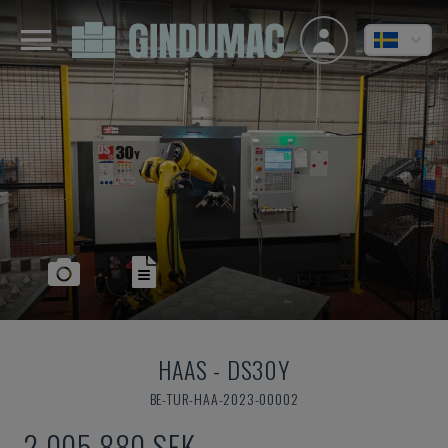
HAAS
-
DS30Y
BE-TUR-HAA-2023-00002
2 005 880 SEK