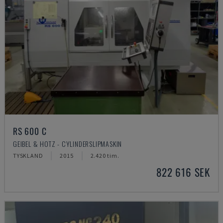
RS 600 C
GEIBEL & HOTZ - CYLINDERSLIPMASKIN
TYSKLAND
2015
2.420 tim.
822 616 SEK