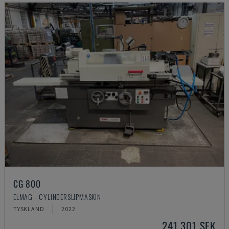
CG 800
ELMAG - CYLINDERSLIPMASKIN
TYSKLAND
2022
241 301 SEK