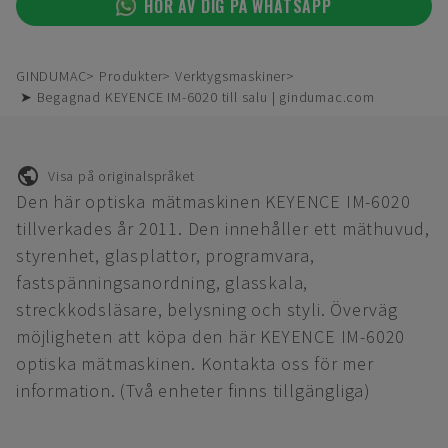
HÖR AV DIG PÅ WHATSAPP
GINDUMAC
Produkter
Verktygsmaskiner
➤ Begagnad KEYENCE IM-6020 till salu | gindumac.com
Visa på originalspråket
Den här optiska mätmaskinen KEYENCE IM-6020
tillverkades år 2011. Den innehåller ett mäthuvud,
styrenhet, glasplattor, programvara,
fastspänningsanordning, glasskala,
streckkodsläsare, belysning och styli. Överväg
möjligheten att köpa den här KEYENCE IM-6020
optiska mätmaskinen. Kontakta oss för mer
information. (Två enheter finns tillgängliga)