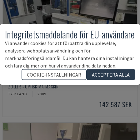
Integritetsmeddelande för EU-användare
Vi använder cookies för att förbättra din upplevelse,
analysera webbplatsanvändning och för
marknadsföringsändamål. Du kan hantera dina inställningar
och lära dig mer om hur vi använder dina data nedan.
COOKIE-INSTÄLLNINGAR
ACCEPTERA ALLA
VENTURION 600/8
ZOLLER - OPTISK MÄTMASKIN
TYSKLAND
2009
142 587 SEK