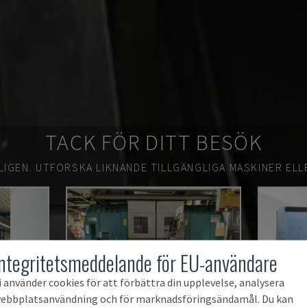
TACK FÖR DITT BESÖK
LIGEN.
UTFORSKA LIKNANDE TILLGÄNGLIGA MASKINER ELL
Integritetsmeddelande för EU-användare
i använder cookies för att förbättra din upplevelse, analysera
ebbplatsanvändning och för marknadsföringsändamål. Du kan