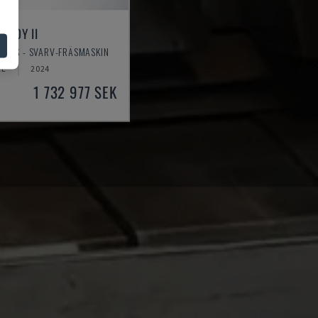
600Y II
IONS - SVARV-FRÄSMASKIN
AL
2024
1 732 977 SEK