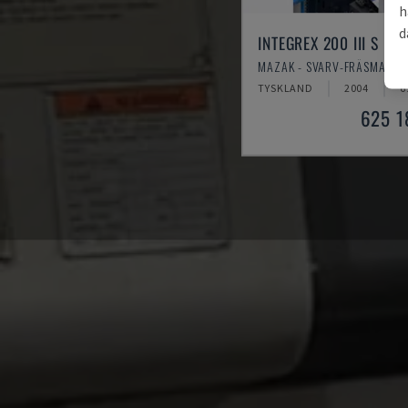
h
d
INTEGREX 200 III S
MAZAK - SVARV-FRÄSMASKI
TYSKLAND
2004
6
625 1