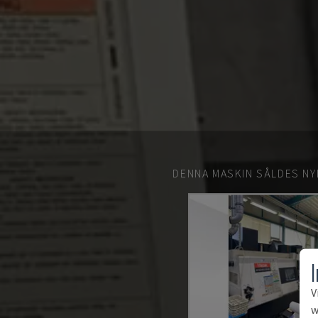
DENNA MASKIN SÅLDES NY
V
w