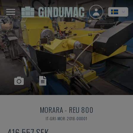
MORARA
-
REU 800
IT-GRI-MOR-2018-00001
416 557 SEK