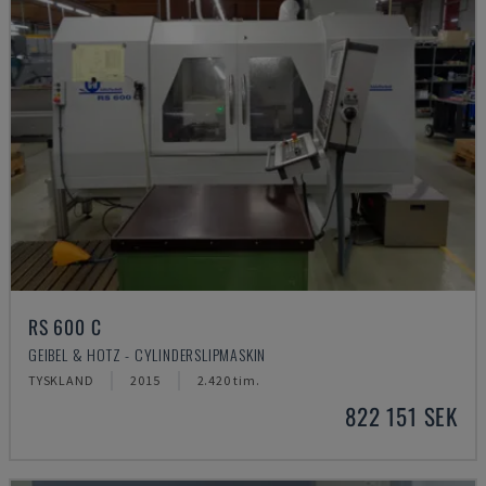
RS 600 C
GEIBEL & HOTZ - CYLINDERSLIPMASKIN
TYSKLAND
2015
2.420 tim.
822 151 SEK