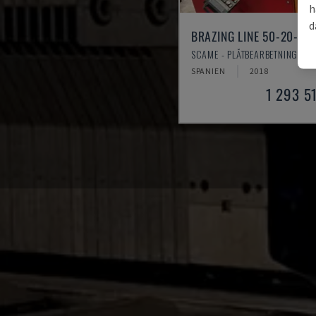
h
d
BRAZING LINE 50-20-35
SCAME - PLÅTBEARBETNINGSMA
SPANIEN
2018
1 293 5