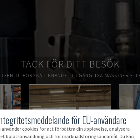
TACK FÖR DITT BESÖK
LIGEN.
UTFORSKA LIKNANDE TILLGÄNGLIGA MASKINER ELL
Integritetsmeddelande för EU-användare
i använder cookies för att förbättra din upplevelse, analysera
ebbplatsanvändning och för marknadsföringsändamål. Du kan