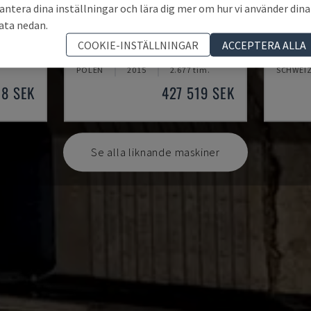
antera dina inställningar och lära dig mer om hur vi använder dina
ata nedan.
0-GI-DR
HMP SIRIUS PLUS -3000/3-L1
FMU1
COOKIE-INSTÄLLNINGAR
ACCEPTERA ALLA
SKIN
PARS - PLÅTBEARBETNINGSMASKIN
WAFIOS 
POLEN
2015
2.677 tim.
SCHWEI
18 SEK
427 519 SEK
Se alla liknande maskiner