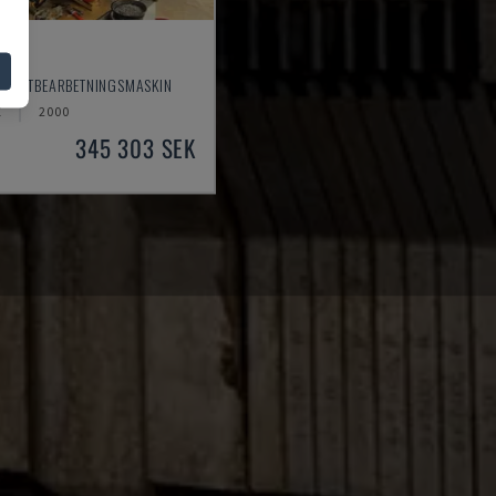
- PLÅTBEARBETNINGSMASKIN
Z
2000
345 303 SEK