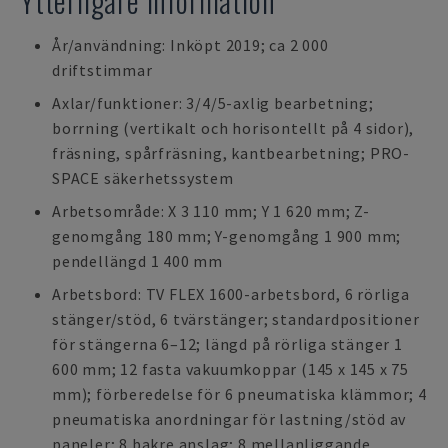
Ytterligare information
År/användning: Inköpt 2019; ca 2 000
driftstimmar
Axlar/funktioner: 3/4/5-axlig bearbetning;
borrning (vertikalt och horisontellt på 4 sidor),
fräsning, spårfräsning, kantbearbetning; PRO-
SPACE säkerhetssystem
Arbetsområde: X 3 110 mm; Y 1 620 mm; Z-
genomgång 180 mm; Y-genomgång 1 900 mm;
pendellängd 1 400 mm
Arbetsbord: TV FLEX 1600-arbetsbord, 6 rörliga
stänger/stöd, 6 tvärstänger; standardpositioner
för stängerna 6–12; längd på rörliga stänger 1
600 mm; 12 fasta vakuumkoppar (145 x 145 x 75
mm); förberedelse för 6 pneumatiska klämmor; 4
pneumatiska anordningar för lastning/stöd av
paneler; 8 bakre anslag; 8 mellanliggande