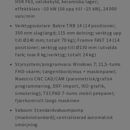
HSK F63, vätskekyld, keramiska lager;
effektklass ~10 kW (S6 upp till ~15 kW), 24 000
varv/min
Verktygsväxlare: Bakre TRB 14 (14 positioner;
350 mm slaglängd; 115 mm delning; verktyg upp
till Ø240 mm; totalt 70 kg); Framre FAST 14 (14
positioner; verktyg upp till Ø130 mm i utvalda
fack; max 8 kg/verktyg; totalt 24 kg)
Styrsystem/programvara: Windows 7; 21,5-tums
FHD-skärm; tangentbord/mus + maskinpanel;
Maestro CNC CAD/CAM (parametrisk/grafisk
programmering, DXF-import, ISO-grafik,
simulering); TECPAD 7-tums mobil pekpanel;
fjärrkontroll längs maskinen
Vakuum: Standardvakuumpump
(maskinstandard); centraliserad automatisk
smörjning