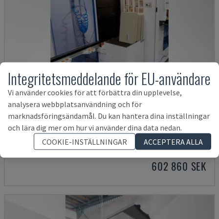
Integritetsmeddelande för EU-användare
Vi använder cookies för att förbättra din upplevelse,
analysera webbplatsanvändning och för
marknadsföringsändamål. Du kan hantera dina inställningar
OPTIMAT BHX 200
och lära dig mer om hur vi använder dina data nedan.
HOMAG - CNC-BEARBETNINGSCENTER
COOKIE-INSTÄLLNINGAR
ACCEPTERA ALLA
POLEN
2016
602 860 SEK