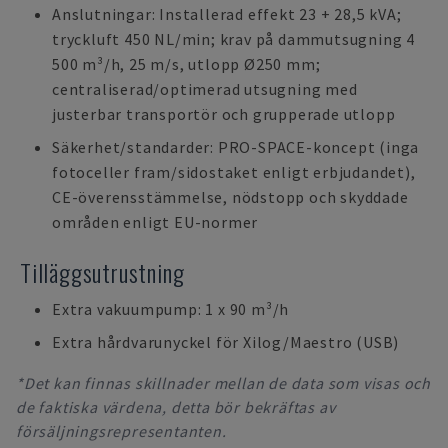
Anslutningar: Installerad effekt 23 + 28,5 kVA;
tryckluft 450 NL/min; krav på dammutsugning 4
500 m³/h, 25 m/s, utlopp Ø250 mm;
centraliserad/optimerad utsugning med
justerbar transportör och grupperade utlopp
Säkerhet/standarder: PRO-SPACE-koncept (inga
fotoceller fram/sidostaket enligt erbjudandet),
CE-överensstämmelse, nödstopp och skyddade
områden enligt EU-normer
Tilläggsutrustning
Extra vakuumpump: 1 x 90 m³/h
Extra hårdvarunyckel för Xilog/Maestro (USB)
*Det kan finnas skillnader mellan de data som visas och
de faktiska värdena, detta bör bekräftas av
försäljningsrepresentanten.