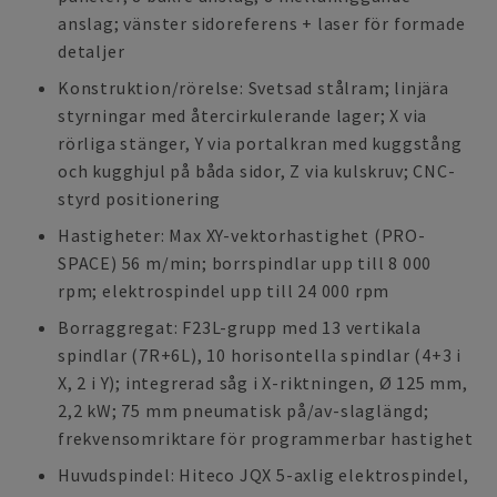
anslag; vänster sidoreferens + laser för formade
detaljer
Konstruktion/rörelse: Svetsad stålram; linjära
styrningar med återcirkulerande lager; X via
rörliga stänger, Y via portalkran med kuggstång
och kugghjul på båda sidor, Z via kulskruv; CNC-
styrd positionering
Hastigheter: Max XY-vektorhastighet (PRO-
SPACE) 56 m/min; borrspindlar upp till 8 000
rpm; elektrospindel upp till 24 000 rpm
Borraggregat: F23L-grupp med 13 vertikala
spindlar (7R+6L), 10 horisontella spindlar (4+3 i
X, 2 i Y); integrerad såg i X-riktningen, Ø 125 mm,
2,2 kW; 75 mm pneumatisk på/av-slaglängd;
frekvensomriktare för programmerbar hastighet
Huvudspindel: Hiteco JQX 5-axlig elektrospindel,