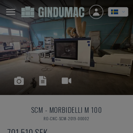
SCM
-
MORBIDELLI M 100
RO-CNC-SCM-2019-00002
701 510 SEK