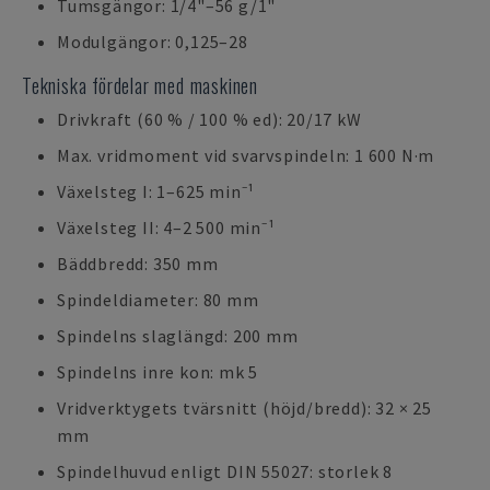
Tumsgängor: 1/4"–56 g/1"
Modulgängor: 0,125–28
Tekniska fördelar med maskinen
Drivkraft (60 % / 100 % ed): 20/17 kW
Max. vridmoment vid svarvspindeln: 1 600 N·m
Växelsteg I: 1–625 min⁻¹
Växelsteg II: 4–2 500 min⁻¹
Bäddbredd: 350 mm
Spindeldiameter: 80 mm
Spindelns slaglängd: 200 mm
Spindelns inre kon: mk 5
Vridverktygets tvärsnitt (höjd/bredd): 32 × 25
mm
Spindelhuvud enligt DIN 55027: storlek 8