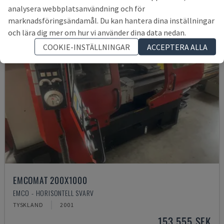
analysera webbplatsanvändning och för
marknadsföringsändamål. Du kan hantera dina inställningar
och lära dig mer om hur vi använder dina data nedan.
COOKIE-INSTÄLLNINGAR
ACCEPTERA ALLA
EMCOMAT 200X1000
EMCO - HORISONTELL SVARV
TYSKLAND
2001
153 555 SEK