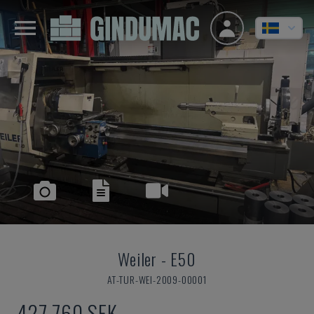
Weiler
-
E50
AT-TUR-WEI-2009-00001
427 760 SEK