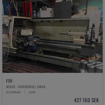
E50
WEILER - HORISONTELL SVARV
ÖSTERRIKE
2009
427 760 SEK