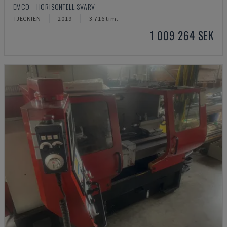
EMCO - HORISONTELL SVARV
TJECKIEN
2019
3.716 tim.
1 009 264 SEK