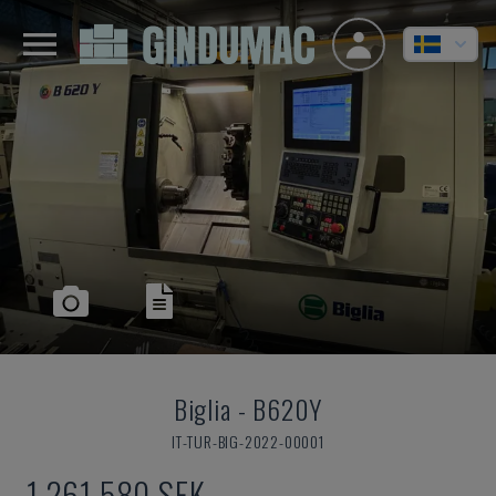
Biglia
-
B620Y
IT-TUR-BIG-2022-00001
1 261 580 SEK