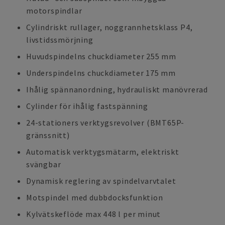
motorspindlar
Cylindriskt rullager, noggrannhetsklass P4,
livstidssmörjning
Huvudspindelns chuckdiameter 255 mm
Underspindelns chuckdiameter 175 mm
Ihålig spännanordning, hydrauliskt manövrerad
Cylinder för ihålig fastspänning
24-stationers verktygsrevolver (BMT65P-
gränssnitt)
Automatisk verktygsmätarm, elektriskt
svängbar
Dynamisk reglering av spindelvarvtalet
Motspindel med dubbdocksfunktion
Kylvätskeflöde max 448 l per minut