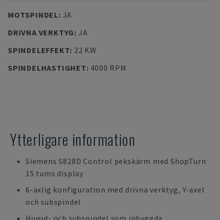
MOTSPINDEL
:
JA
DRIVNA VERKTYG
:
JA
SPINDELEFFEKT
:
22 KW
SPINDELHASTIGHET
:
4000 RPM
Ytterligare information
Siemens S828D Control pekskärm med ShopTurn
15 tums display
6-axlig konfiguration med drivna verktyg, Y-axel
och subspindel
Huvud- och subspindel som inbyggda