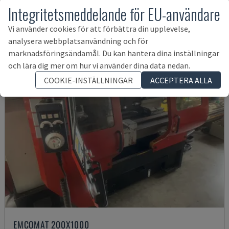
Produkter relaterade till
DOOSAN
Integritetsmeddelande för EU-användare
PUMA 2600 SY II
Vi använder cookies för att förbättra din upplevelse,
analysera webbplatsanvändning och för
marknadsföringsändamål. Du kan hantera dina inställningar
och lära dig mer om hur vi använder dina data nedan.
COOKIE-INSTÄLLNINGAR
ACCEPTERA ALLA
EMCOMAT 200X1000