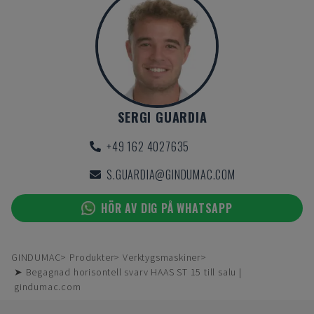
SERGI GUARDIA
+49 162 4027635
S.GUARDIA@GINDUMAC.COM
HÖR AV DIG PÅ WHATSAPP
GINDUMAC
Produkter
Verktygsmaskiner
➤ Begagnad horisontell svarv HAAS ST 15 till salu |
gindumac.com