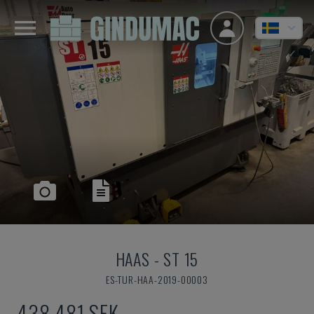
HAAS
-
ST 15
ES-TUR-HAA-2019-00003
438 481 SEK