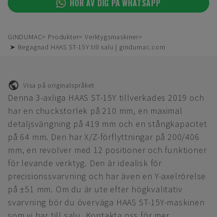
HÖR AV DIG PÅ WHATSAPP
GINDUMAC
Produkter
Verktygsmaskiner
➤ Begagnad HAAS ST-15Y till salu | gindumac.com
Visa på originalspråket
Denna 3-axliga HAAS ST-15Y tillverkades 2019 och
har en chuckstorlek på 210 mm, en maximal
detaljsvängning på 419 mm och en stångkapacitet
på 64 mm. Den har X/Z-förflyttningar på 200/406
mm, en revolver med 12 positioner och funktioner
för levande verktyg. Den är idealisk för
precisionssvarvning och har även en Y-axelrörelse
på ±51 mm. Om du är ute efter högkvalitativ
svarvning bör du överväga HAAS ST-15Y-maskinen
som vi har till salu. Kontakta oss för mer