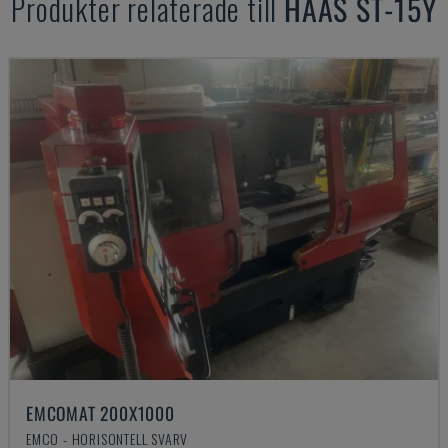
Produkter relaterade till
HAAS
ST-15Y
EMCOMAT 200X1000
EMCO - HORISONTELL SVARV