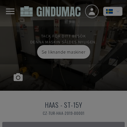
TACK FÖR DITT BESÖK
DENNA MASKIN SÅLDES NYLIGEN.
Se liknande maskiner
HAAS
-
ST-15Y
CZ-TUR-HAA-2019-00001