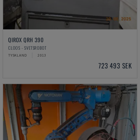
QIROX QRH 390
CLOOS - SVETSROBOT
TYSKLAND
2013
723 493 SEK