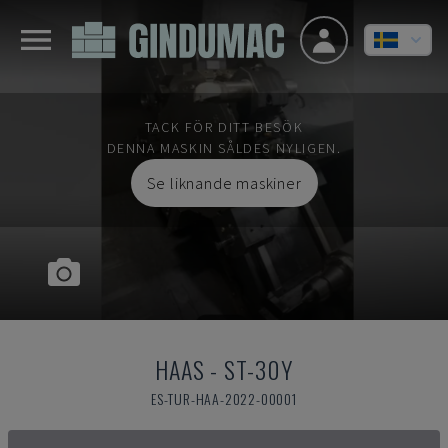
TACK FÖR DITT BESÖK
DENNA MASKIN SÅLDES NYLIGEN.
Se liknande maskiner
HAAS
-
ST-30Y
ES-TUR-HAA-2022-00001