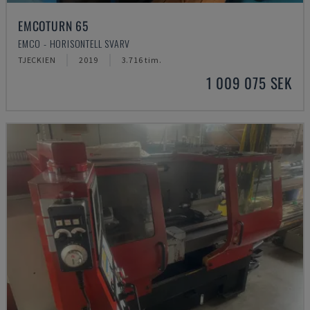
EMCOTURN 65
EMCO - HORISONTELL SVARV
TJECKIEN
2019
3.716 tim.
1 009 075 SEK