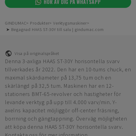
HÖR AV DIG PÅ WHATSAPP
GINDUMAC
Produkter
Verktygsmaskiner
➤ Begagnad HAAS ST-30Y till salu | gindumac.com
Visa på originalspråket
Denna 3-axliga HAAS ST-30Y horisontella svarv
tillverkades år 2022. Den har en 10-tums chuck, en
maximal skärdiameter på 13,75 tum och en
skärlängd på 32,5 tum. Maskinen har en 12-
stationers BMT-65-revolver och hastigheter för
levande verktyg på upp till 4.000 varv/min. Y-
axelns kapacitet möjliggör off-center fräsning,
borrning och gängtappning. Överväg möjligheten
att köpa denna HAAS ST-30Y horisontella svarv.
Kontakta oss för mer information.