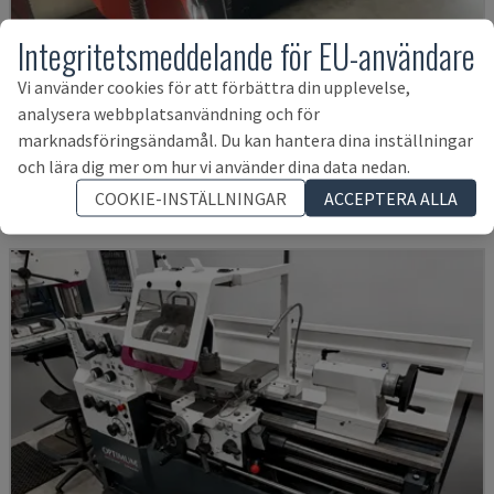
Integritetsmeddelande för EU-användare
Vi använder cookies för att förbättra din upplevelse,
EMCOMAT 200X1000
analysera webbplatsanvändning och för
EMCO - HORISONTELL SVARV
marknadsföringsändamål. Du kan hantera dina inställningar
TYSKLAND
2001
och lära dig mer om hur vi använder dina data nedan.
153 555 SEK
COOKIE-INSTÄLLNINGAR
ACCEPTERA ALLA