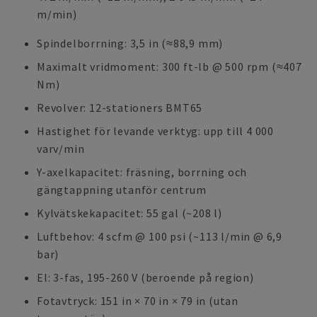
m/min)
Spindelborrning: 3,5 in (≈88,9 mm)
Maximalt vridmoment: 300 ft-lb @ 500 rpm (≈407
Nm)
Revolver: 12-stationers BMT65
Hastighet för levande verktyg: upp till 4 000
varv/min
Y-axelkapacitet: fräsning, borrning och
gängtappning utanför centrum
Kylvätskekapacitet: 55 gal (~208 l)
Luftbehov: 4 scfm @ 100 psi (~113 l/min @ 6,9
bar)
El: 3-fas, 195-260 V (beroende på region)
Fotavtryck: 151 in × 70 in × 79 in (utan